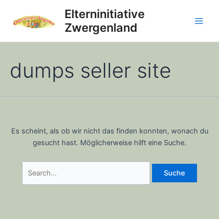
Zum
Elterninitiative
Inhalt
Zwergenland
Main
springen
Men
dumps seller site
Es scheint, als ob wir nicht das finden konnten, wonach du
gesucht hast. Möglicherweise hilft eine Suche.
Suchen
nach: